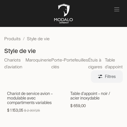
Se rendre au contenu
Produits
Style de vie
Style de vie
Chariots
Maroquinerie
Porte-
Portefeuilles
Étuis à
Table
d’aviation
clés
cigares
d’appoint
Filtres
Chariot de service avion –
Table d'appoint – noir /
modulable avec
acier inoxydable
compartiments variables
$
659,00
$
1 153,05
$
2 307,25