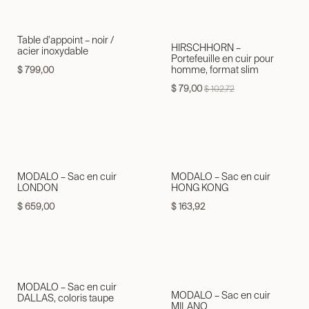
Table d'appoint – noir /
HIRSCHHORN –
acier inoxydable
Portefeuille en cuir pour
homme, format slim
$
799,00
$
79,00
$
102,72
MODALO – Sac en cuir
MODALO – Sac en cuir
LONDON
HONG KONG
$
659,00
$
163,92
MODALO – Sac en cuir
MODALO – Sac en cuir
DALLAS, coloris taupe
MILANO