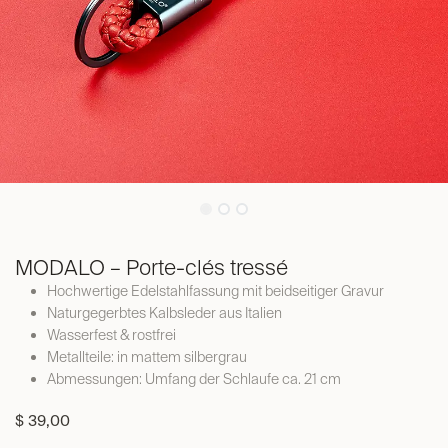
MODALO – Porte-clés tressé
Hochwertige Edelstahlfassung mit beidseitiger Gravur
Naturgegerbtes Kalbsleder aus Italien
Wasserfest & rostfrei
Metallteile: in mattem silbergrau
Abmessungen: Umfang der Schlaufe ca. 21 cm
$
39,00