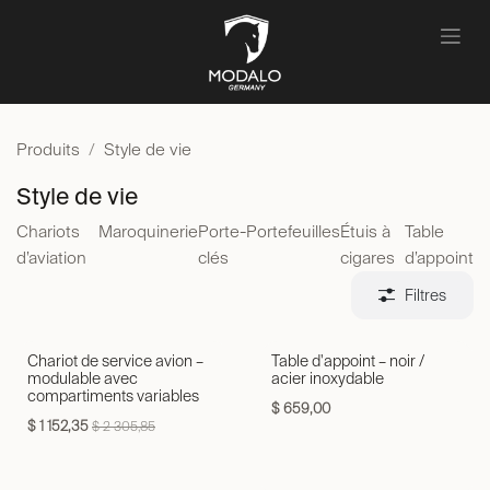
Se rendre au contenu
Produits
Style de vie
Style de vie
Chariots
Maroquinerie
Porte-
Portefeuilles
Étuis à
Table
d’aviation
clés
cigares
d’appoint
Filtres
Chariot de service avion –
Table d'appoint – noir /
modulable avec
acier inoxydable
compartiments variables
$
659,00
$
1 152,35
$
2 305,85