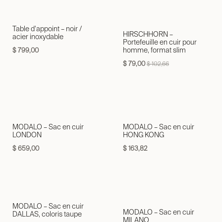
Table d'appoint – noir /
HIRSCHHORN –
acier inoxydable
Portefeuille en cuir pour
homme, format slim
$
799,00
$
79,00
$
102,66
MODALO – Sac en cuir
MODALO – Sac en cuir
LONDON
HONG KONG
$
659,00
$
163,82
MODALO – Sac en cuir
MODALO – Sac en cuir
DALLAS, coloris taupe
MILANO