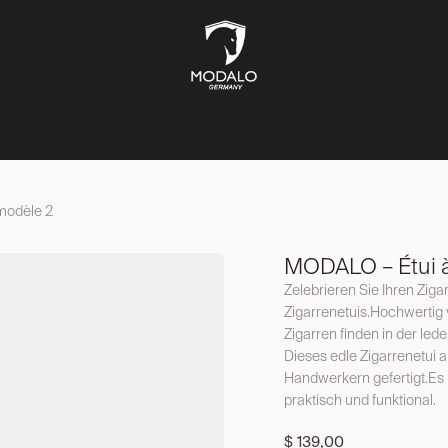
ÎTES À MONTRES
COFFRES-FORTS
BOÎTES À BIJOUX
ST
 modèle 2
MODALO – Étui à
Zelebrieren Sie Ihren Zig
Zigarrenetuis.Hochwertig 
Zigarren finden in der lede
Dieses edle Zigarrenetui 
Handwerkern gefertigt.Es i
praktisch und funktional.
$
139,00