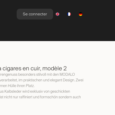
Se connecter
YLE DE VIE
NEWSROOM
OFFRES
 cigares en cuir, modèle 2
arrengenuss besonders stilvoll mit den MODALO
verarbeitet, im praktischen und elegant Design. Zwei
rnen Hülle ihren Platz.
aus Kalbsleder wird exklusiv von geschickten
st nicht nur raffiniert und formschön sondern auch