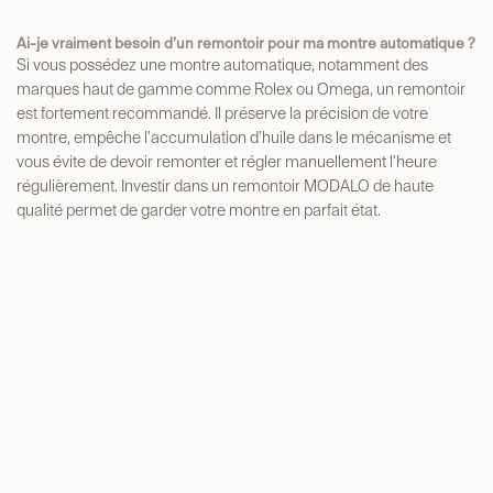
Ai-je vraiment besoin d’un remontoir pour ma montre automatique ?
Si vous possédez une montre automatique, notamment des
marques haut de gamme comme Rolex ou Omega, un remontoir
est fortement recommandé. Il préserve la précision de votre
montre, empêche l'accumulation d'huile dans le mécanisme et
vous évite de devoir remonter et régler manuellement l'heure
régulièrement. Investir dans un remontoir MODALO de haute
qualité permet de garder votre montre en parfait état.
Combien de tours par jour (TPD) ma montre Rolex ou Omega a-t-
elle besoin ?
La plupart des montres automatiques, notamment les Rolex et
Omega, nécessitent généralement entre 650 et 900 tours par jour
(TPD). Les remontoirs MODALO disposent de réglages précis du
nombre de rotations, vous permettant de suivre exactement les
recommandations des fabricants de montres. Cela garantit un
remontage optimal et protège la performance durable de votre
montre de luxe.