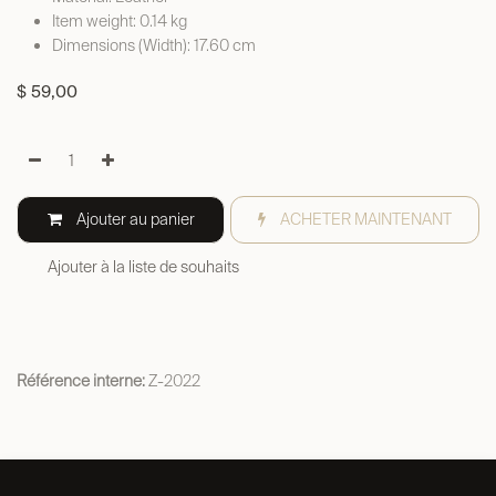
Item weight: 0.14 kg
Dimensions (Width): 17.60 cm
$
59,00
Ajouter au panier
ACHETER MAINTENANT
Ajouter à la liste de souhaits
Référence interne:
Z-2022