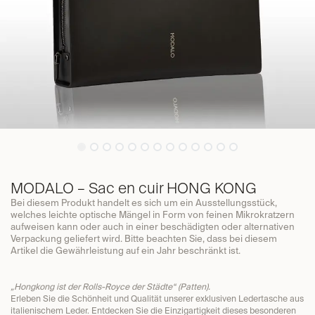
MODALO – Sac en cuir HONG KONG
Bei diesem Produkt handelt es sich um ein Ausstellungsstück,
welches leichte optische Mängel in Form von feinen Mikrokratzern
aufweisen kann oder auch in einer beschädigten oder alternativen
Verpackung geliefert wird. Bitte beachten Sie, dass bei diesem
Artikel die Gewährleistung auf ein Jahr beschränkt ist.
„Hongkong ist der Rolls-Royce der Städte“ (Patten).
Erleben Sie die Schönheit und Qualität unserer exklusiven Ledertasche aus
italienischem Leder. Entdecken Sie die Einzigartigkeit dieses besonderen