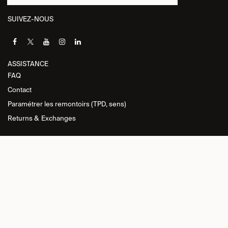
SUIVEZ-NOUS
ASSISTANCE​
FAQ
Contact
Paramétrer les remontoirs (TPD, sens)
Returns &
Exchanges
INFORMATIONS
Politique de
confidentialité
Conditions générales de vente
Politique de retour
Politique relative aux cookies
Imprint