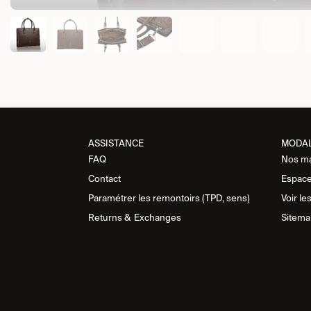
ASSISTANCE​
MODA
FAQ
Nos m
Contact
Espace
Paramétrer les remontoirs (TPD, sens)
Voir le
Returns &
Exchanges
Sitema