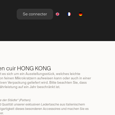
Se connecter
YLE DE VIE
NEWSROOM
OFFRES
en cuir HONG KONG
 es sich um ein Ausstellungsstück, welches leichte
on feinen Mikrokratzern aufweisen kann oder auch in einer
iven Verpackung geliefert wird. Bitte beachten Sie, dass
hrleistung auf ein Jahr beschränkt ist.
 der Städte“ (Patten).
d Qualität unserer exklusiven Ledertasche aus italienischem
zigartigkeit dieses besonderen Accessoires und machen Sie es
er.