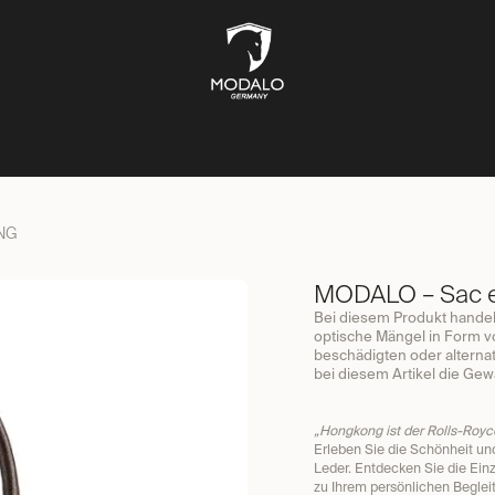
ÎTES À MONTRES
COFFRES-FORTS
BOÎTES À BIJOUX
ST
NG
MODALO – Sac 
Bei diesem Produkt handelt
optische Mängel in Form v
beschädigten oder alternat
bei diesem Artikel die Gewä
„Hongkong ist der Rolls-Royce
Erleben Sie die Schönheit un
Leder. Entdecken Sie die Ein
zu Ihrem persönlichen Begleit