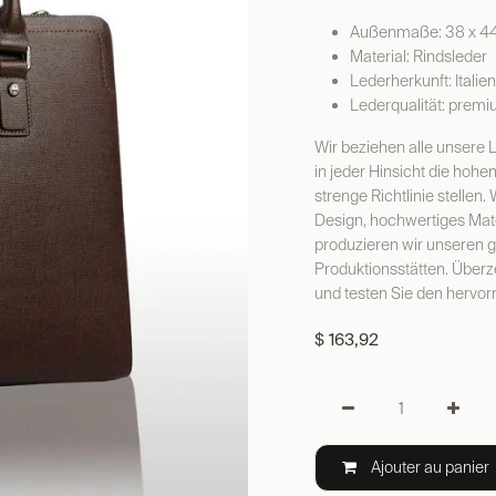
Außenmaße: 38 x 44
Material: Rindsleder
Lederherkunft: Italien
Lederqualität: prem
Wir beziehen alle unsere Le
in jeder Hinsicht die hoh
strenge Richtlinie stellen
Design, hochwertiges Mater
produzieren wir unseren
Produktionsstätten. Überze
und testen Sie den hervor
$
163,92
Ajouter au panier