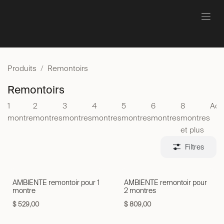
Se rendre au contenu
Produits
Remontoirs
Remontoirs
1
2
3
4
5
6
8
Acc
montre
montres
montres
montres
montres
montres
montres
et plus
Filtres
AMBIENTE remontoir pour 1
AMBIENTE remontoir pour
montre
2 montres
$
529,00
$
809,00