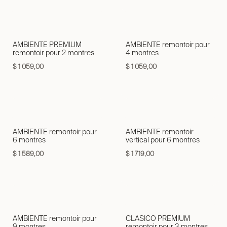
AMBIENTE PREMIUM
AMBIENTE remontoir pour
remontoir pour 2 montres
4 montres
$
1 059,00
$
1 059,00
AMBIENTE remontoir pour
AMBIENTE remontoir
6 montres
vertical pour 6 montres
$
1 589,00
$
1 719,00
AMBIENTE remontoir pour
CLASICO PREMIUM
9 montres
remontoir pour 3 montres