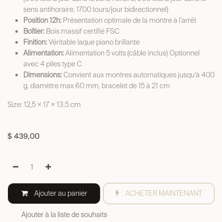
sens antihoraire, 1700 tours/jour bidirectionnel)
Position 12h:
Présentation optimale de la montre à l’arrêt
Boîtier:
Bois massif certifié FSC
Finition:
Véritable laque piano brillante
Alimentation:
Alimentation 5 volts (câble inclus) Optionnel
avec 4 piles type C
Dimensions:
Convient aux montres automatiques jusqu’à 400
g, diamètre max 60 mm, bracelet de 15 à 21 cm
Size: 12,5 × 17 × 13,5 cm
$
439,00
Ajouter au panier
ACHETER MAINTENANT
Ajouter à la liste de souhaits