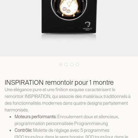
INSPIRATION remontoir pour 1 montre
Une élégance pure et une finition exquise caractérisent le
remontoir INSPIRATION, qui associe des matériaux traditionnels à
des fonctionnalités modernes dans quatre designs parfaitement
harmonisés.
Moteurs performants:
Enroulement doux et silencieux,
programmation personnalisée Programmierung
Contrôle:
Molette de réglage avec 5 programmes
(900 tours/jour dans le sens horaire, 900 tours/jour dans le