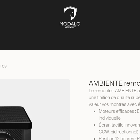
ÎTES À MONTRES
COFFRES-FORTS
BOÎTES À BIJOUX
ST
res
AMBIENTE remon
Le remontoir AMBIENTE alli
une finition de qualité supé
valeur vos montres avec é
Moteurs efficaces : 
individuelle
Écran tactile innovant
CCW, bidirectionnel)
Position 12 heures :