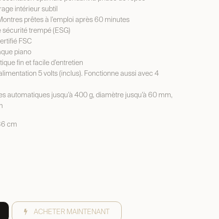
age intérieur subtil
ontres prêtes à l’emploi après 60 minutes
de sécurité trempé (ESG)
certifié FSC
laque piano
tique fin et facile d’entretien
’alimentation 5 volts (inclus). Fonctionne aussi avec 4
res automatiques jusqu’à 400 g, diamètre jusqu’à 60 mm,
m
 36 cm
ACHETER MAINTENANT