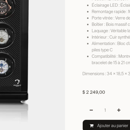
Éclairage LED : Éclair
Remontage rapide : M
Porte vitrée : Verre 
Boîtier : Bois massif 
Laquage : Véritable 
Intérieur : Cuir synthé
Alimentation : Bloc d
piles type C
Compatibilité : Mont
bracelet de 15 à 21 c
Dimensions : 34 × 18,5 ×
$
2 249,00
Ajouter au panier