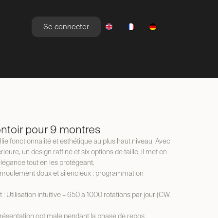
Se connecter
YLE DE VIE
NEWSROOM
OFFRES
toir pour 9 montres
e fonctionnalité et esthétique au plus haut niveau. Avec
rieure, un design raffiné et six options de taille, il met en
légance tout en les protégeant.
Enroulement doux et silencieux ; programmation
 : Utilisation intuitive – 650 à 1000 rotations par jour (CW,
 Présentation optimale pendant la phase de repos