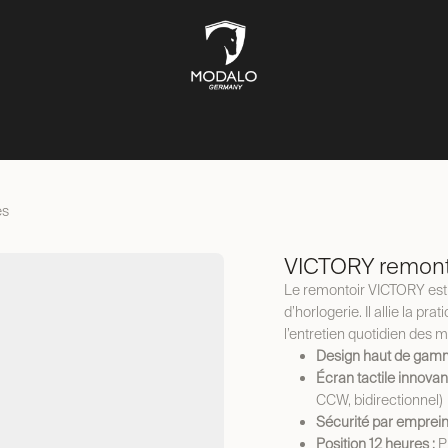
ÎTES À MONTRES
COFFRES-FORTS
BOÎTES À BIJOUX
ST
es
VICTORY remont
Le remontoir VICTORY est
d’horlogerie. Il allie la pr
l’entretien quotidien des
Design haut de gam
Écran tactile innovant
CCW, bidirectionnel)
Sécurité par empreint
Position 12 heures :
P