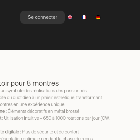
Se connecter
YLE DE VIE
NEWSROOM
OFFRES
oir pour 8 montres
 un symbole des réalisations des passionnés
aticité du quotidien à un plaisir esthétique, transformant
 montres en une expérience unique.
me :
Éléments décoratifs en métal brossé
 :
Utilisation intuitive – 650 à 1000 rotations par jour (CW,
e digitale :
Plus de sécurité et de confort
résentation optimale pendant la phase de repos