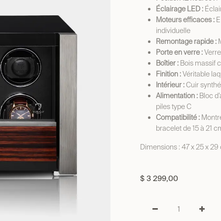
Éclairage LED :
Éclair
Moteurs efficaces :
E
individuelle
Remontage rapide :
M
Porte en verre :
Verre
Boîtier :
Bois massif c
Finition :
Véritable la
Intérieur :
Cuir synthét
Alimentation :
Bloc d’
piles type C
Compatibilité :
Montre
bracelet de 15 à 21 c
Dimensions : 47 x 25 x 29
$
3 299,00