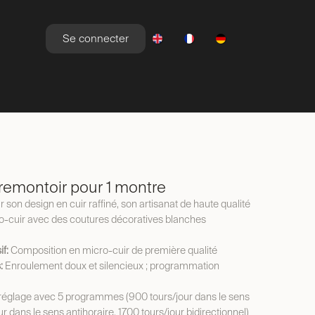
Se connecter
YLE DE VIE
NEWSROOM
OFFRES
emontoir pour 1 montre
 son design en cuir raffiné, son artisanat de haute qualité
o-cuir avec des coutures décoratives blanches
f:
Composition en micro-cuir de première qualité
:
Enroulement doux et silencieux ; programmation
réglage avec 5 programmes (900 tours/jour dans le sens
r dans le sens antihoraire, 1700 tours/jour bidirectionnel)