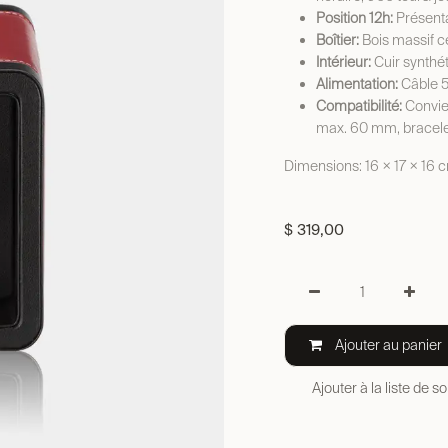
Position 12h:
Présenta
Boîtier:
Bois massif ce
Intérieur:
Cuir synthé
Alimentation:
Câble 5 
Compatibilité:
Convie
max. 60 mm, bracele
Dimensions: 16 × 17 × 16 
$
319,00
Ajouter au panier
Ajouter à la liste de s