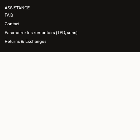
ASSISTANCE​
FAQ
Contact
Paramétrer les remontoirs (TPD, sens)
Returns &
Exchanges
INFORMATIONS
Politique de
confidentialité
Conditions générales de vente
Politique de retour
Politique relative aux cookies
Imprint
CONNEXION