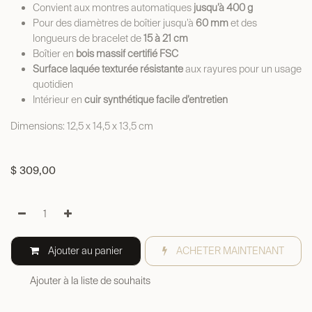
Convient aux montres automatiques
jusqu’à 400 g
Pour des diamètres de boîtier jusqu’à
60 mm
et des
longueurs de bracelet de
15 à 21 cm
Boîtier en
bois massif certifié FSC
Surface laquée texturée résistante
aux rayures pour un usage
quotidien
Intérieur en
cuir synthétique facile d’entretien
Dimensions: 12,5 x 14,5 x 13,5 cm
$
309,00
Ajouter au panier
ACHETER MAINTENANT
Ajouter à la liste de souhaits