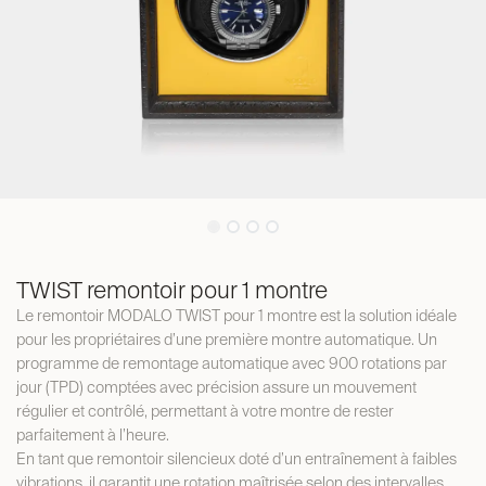
TWIST remontoir pour 1 montre
Le remontoir MODALO TWIST pour 1 montre est la solution idéale
pour les propriétaires d’une première montre automatique. Un
programme de remontage automatique avec 900 rotations par
jour (TPD) comptées avec précision assure un mouvement
régulier et contrôlé, permettant à votre montre de rester
parfaitement à l’heure.
En tant que remontoir silencieux doté d’un entraînement à faibles
vibrations, il garantit une rotation maîtrisée selon des intervalles