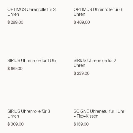
OPTIMUS Uhrenrolle für 3
OPTIMUS Uhrenrolle für 6
Uhren
Uhren
$
289,00
$
489,00
SIRIUS Uhrenrolle für 1 Uhr
SIRIUS Uhrenrolle für 2
Uhren
$
189,00
$
239,00
SIRIUS Uhrenrolle für 3
SOIGNE Uhrenetui für 1 Uhr
Uhren
– Flex-Kissen
$
309,00
$
139,00