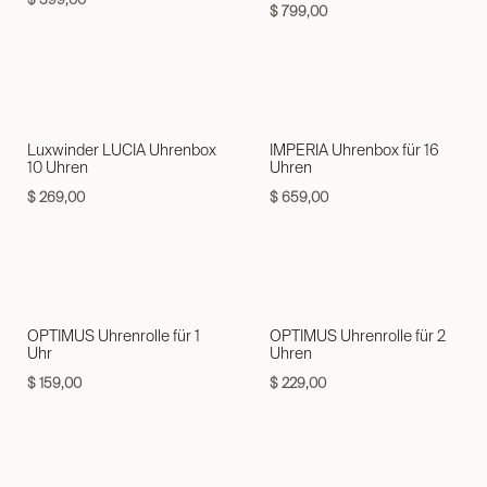
$
799,00
Luxwinder LUCIA Uhrenbox
IMPERIA Uhrenbox für 16
10 Uhren
Uhren
$
269,00
$
659,00
OPTIMUS Uhrenrolle für 1
OPTIMUS Uhrenrolle für 2
Uhr
Uhren
$
159,00
$
229,00