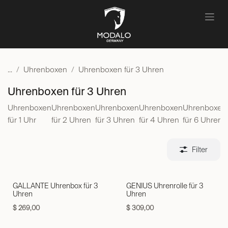
Zum Inhalt springen
...
Uhrenboxen
Uhrenboxen für 3 Uhren
Uhrenboxen für 3 Uhren
Uhrenboxen
Uhrenboxen
Uhrenboxen
Uhrenboxen
Uhrenboxen
für 1 Uhr
für 2 Uhren
für 3 Uhren
für 4 Uhren
für 6 Uhren
Filter
GALLANTE Uhrenbox für 3
GENIUS Uhrenrolle für 3
Uhren
Uhren
$
269,00
$
309,00