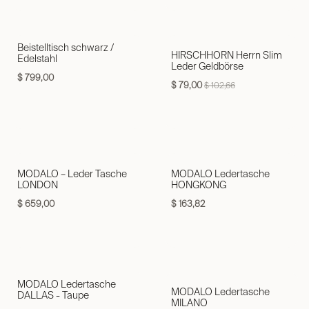
Beistelltisch schwarz /
HIRSCHHORN Herrn Slim
Edelstahl
Leder Geldbörse
$
799,00
$
79,00
$
102,66
MODALO – Leder Tasche
MODALO Ledertasche
LONDON
HONGKONG
$
659,00
$
163,82
MODALO Ledertasche
MODALO Ledertasche
DALLAS - Taupe
MILANO