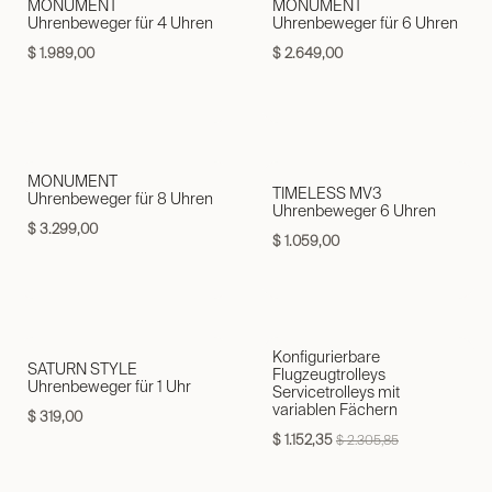
Neu!
MONUMENT
MONUMENT
Uhrenbeweger für 4 Uhren
Uhrenbeweger für 6 Uhren
$
1.989,00
$
2.649,00
MONUMENT
TIMELESS MV3
Uhrenbeweger für 8 Uhren
Uhrenbeweger 6 Uhren
$
3.299,00
$
1.059,00
Konfigurierbare
SATURN STYLE
Flugzeugtrolleys
Uhrenbeweger für 1 Uhr
Servicetrolleys mit
variablen Fächern
$
319,00
$
1.152,35
$
2.305,85