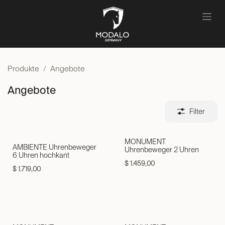
Zum Inhalt springen
Produkte
Angebote
Angebote
Filter
MONUMENT
AMBIENTE Uhrenbeweger
Uhrenbeweger 2 Uhren
6 Uhren hochkant
$
1.459,00
$
1.719,00