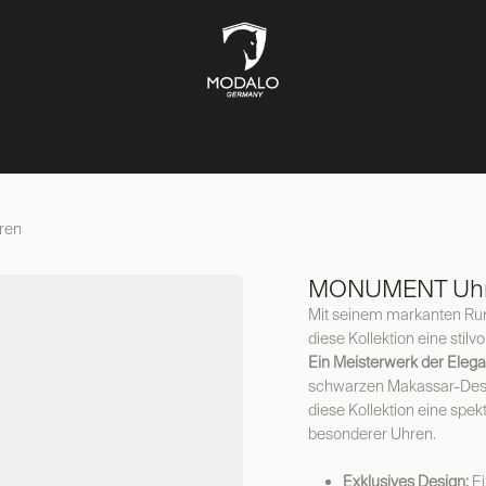
UFBEWAHRUNG
TRESORE
SCHMUCKKÄSTEN
LIFESTYL
ren
MONUMENT Uhr
Mit seinem markanten Ru
diese Kollektion eine stil
Ein Meisterwerk der Elega
schwarzen Makassar-Desig
diese Kollektion eine spe
besonderer Uhren.
Exklusives Design:
Ei