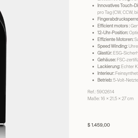
Innovatives Touch-Di
pro Tag (CW, CCW, bid
Fingerabdrucksperre
Efficient motors :
Gent
12-Uhr-Position:
Opti
Effiziente Motoren:
Sa
Speed Winding:
Uhre
Glastür:
ESG-Sicherhe
Gehäuse:
FSC-zertifi
Lackierung:
Echter K
Interieur:
Feinsynthet
Betrieb:
5-Volt-Netzte
Ref.: 5902614
Maße: 16 × 21,5 × 27 cm
$
1.459,00