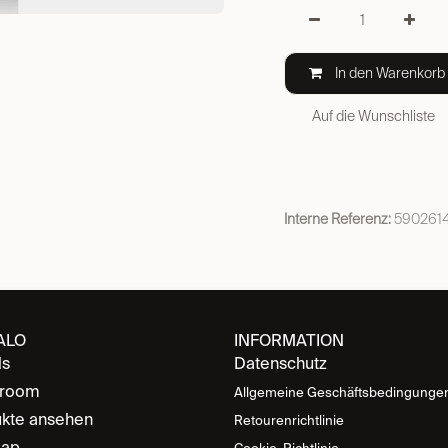
In den Warenkorb
Auf die Wunschliste
Interne Referenz:
590261
ALO
INFORMATION
ds
Datenschutz
room
Allgemeine Geschäftsbedingunge
kte ansehen
Retourenrichtlinie
map