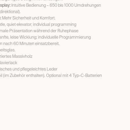
splay:
Intuitive Bedienung – 650 bis 1000 Umdrehungen
irektional).
:
Mehr Sicherheit und Komfort.
le, quiet elevator; individual programming
male Präsentation während der Ruhephase
nfte, leise Wicklung; individuelle Programmierung
n nach 60 Minuten einsatzbereit.
itsglas.
ziertes Massivholz
lavierlack
isches und pflegeleichtes Leder
il (im Zubehör enthalten). Optional mit 4 Typ-C-Batterien