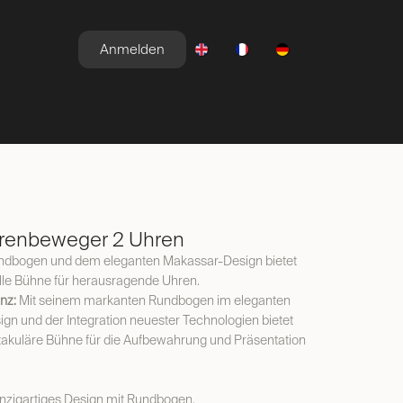
Anmelden
E
NEWSROOM
ANGEBOTE
enbeweger 2 Uhren
ndbogen und dem eleganten Makassar-Design bietet
volle Bühne für herausragende Uhren.
nz:
Mit seinem markanten Rundbogen im eleganten
n und der Integration neuester Technologien bietet
ktakuläre Bühne für die Aufbewahrung und Präsentation
nzigartiges Design mit Rundbogen.