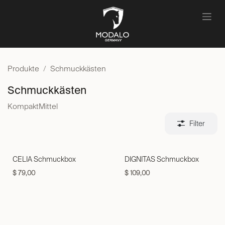
Zum Inhalt springen
Produkte
Schmuckkästen
Schmuckkästen
Kompakt
Mittel
Filter
CELIA Schmuckbox
DIGNITAS Schmuckbox
$
79,00
$
109,00