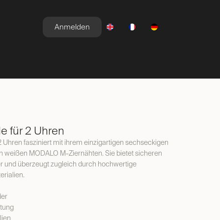
Anmelden
E
NEWSROOM
ANGEBOTE
e für 2 Uhren
2 Uhren fasziniert mit ihrem einzigartigen sechseckigen
n weißen MODALO M-Ziernähten. Sie bietet sicheren
er und überzeugt zugleich durch hochwertige
rialien.
der
itung
lien