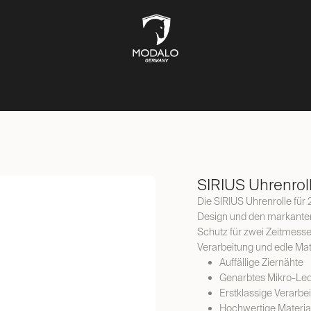
UFBEWAHRUNG
TRESORE
SCHMUCKKÄSTEN
LIFESTYL
SIRIUS Uhrenroll
Die SIRIUS Uhrenrolle für 
Design und den markante
Schutz für zwei Zeitmess
Verarbeitung und edle Mate
Auffällige Ziernähte
Genarbtes Mikro-Le
Erstklassige Verarbe
Hochwertige Materia