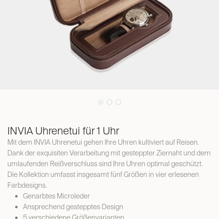
INVIA Uhrenetui für 1 Uhr
Mit dem INVIA Uhrenetui gehen Ihre Uhren kultiviert auf Reisen.
Dank der exquisiten Verarbeitung mit gesteppter Ziernaht und dem
umlaufenden Reißverschluss sind Ihre Uhren optimal geschützt.
Die Kollektion umfasst insgesamt fünf Größen in vier erlesenen
Farbdesigns.
Genarbtes Microleder
Ansprechend gestepptes Design
5 verschiedene Größenvarianten