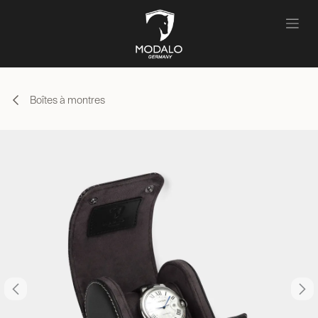
Se rendre au contenu
Boîtes à montres