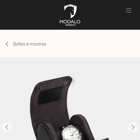
Se rendre au contenu
Boîtes à montres