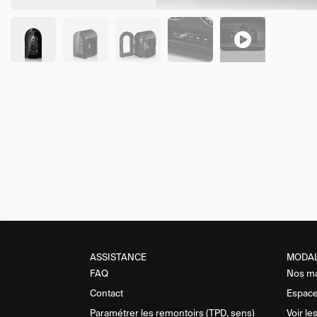
ASSISTANCE​
MODA
FAQ
Nos m
Contact
Espace
Paramétrer les remontoirs (TPD, sens)
Voir le