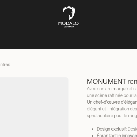
ÎTES À MONTRES
COFFRES-FORTS
BOÎTES À BIJOUX
ST
ntres
MONUMENT remo
Avec son arc marqué et son
une scène raffinée pour l
Un chef-d'œuvre d'élégan
élégant et l’intégration de
spectaculaire pour le ran
Design exclusif:
Desi
Écran tactile innovan