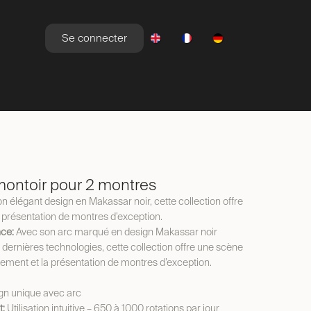
Se connecter
YLE DE VIE
NEWSROOM
OFFRES
ntoir pour 2 montres
 élégant design en Makassar noir, cette collection offre
a présentation de montres d’exception.
ce:
Avec son arc marqué en design Makassar noir
s dernières technologies, cette collection offre une scène
gement et la présentation de montres d’exception.
gn unique avec arc
t:
Utilisation intuitive – 650 à 1000 rotations par jour