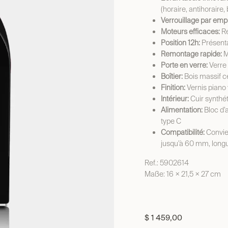
(horaire, antihoraire, 
Verrouillage par empr
Moteurs efficaces:
Re
Position 12h:
Présenta
Remontage rapide:
M
Porte en verre:
Verre 
Boîtier:
Bois massif ce
Finition:
Vernis piano 
Intérieur:
Cuir synthét
Alimentation:
Bloc d’a
type C
Compatibilité:
Convie
jusqu’à 60 mm, longu
Ref.: 5902614
Maße: 16 × 21,5 × 27 cm
$
1 459,00