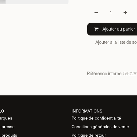
Ajouter au panier
Ajouter à la liste de s
Référence interne:
59026
LO
INFORMATIONS
arques
Politique de
confidentialité
 presse
Conditions générales de vente
s
produits
Politique de retour