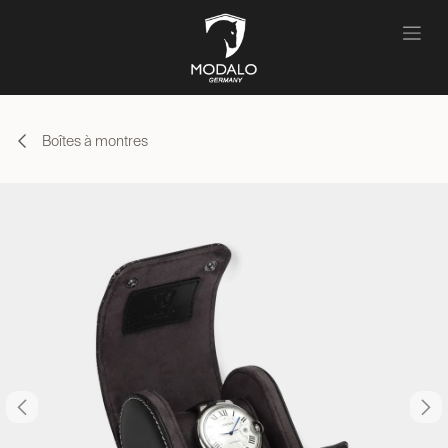
Se rendre au contenu
Boîtes à montres