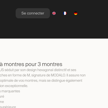
Se connecter
YLE DE VIE
NEWSROOM
OFFRES
à montres pour 3 montres
S séduit par son design hexagonal distinctif et ses
nches en forme de M, signature de MODALO. Il assure non
optimale de vos montres, mais se distingue également
tion exceptionnelle.
s marquantes
uré
mme
 supérieure