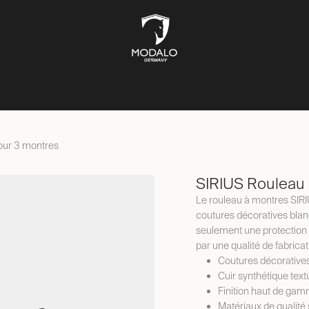
ÎTES À MONTRES
COFFRES-FORTS
BOÎTES À BIJOUX
ST
our 3 montres
SIRIUS Rouleau 
Le rouleau à montres SIRIU
coutures décoratives bla
seulement une protection 
par une qualité de fabrica
Coutures décorative
Cuir synthétique text
Finition haut de ga
Matériaux de qualité