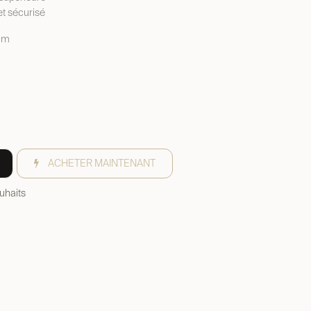
t sécurisé
 cm
ACHETER MAINTENANT
ouhaits