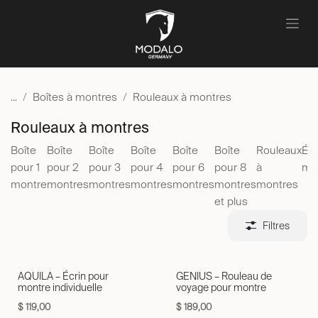
Se rendre au contenu
...
Boîtes à montres
Rouleaux à montres
Rouleaux à montres
Boîte
Boîte
Boîte
Boîte
Boîte
Boîte
Rouleaux
Étu
pour 1
pour 2
pour 3
pour 4
pour 6
pour 8
à
mo
montre
montres
montres
montres
montres
montres
montres
et plus
Filtres
AQUILA – Écrin pour
GENIUS – Rouleau de
montre individuelle
voyage pour montre
$
119,00
$
189,00