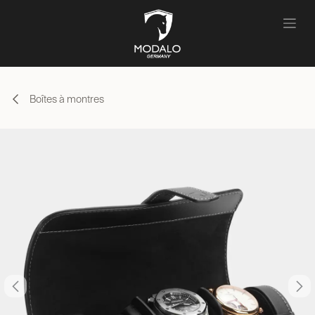
Se rendre au contenu
Boîtes à montres