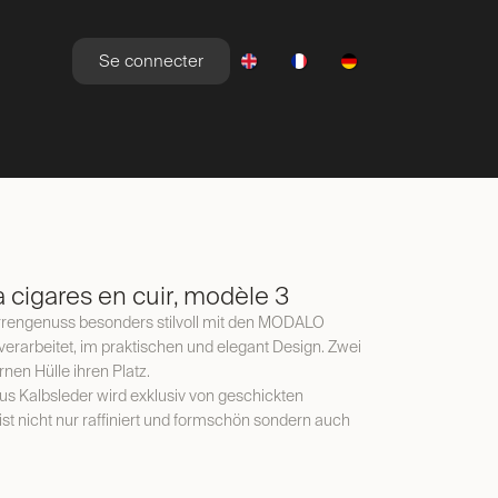
Se connecter
YLE DE VIE
NEWSROOM
OFFRES
 cigares en cuir, modèle 3
arrengenuss besonders stilvoll mit den MODALO
verarbeitet, im praktischen und elegant Design. Zwei
rnen Hülle ihren Platz.
aus Kalbsleder wird exklusiv von geschickten
st nicht nur raffiniert und formschön sondern auch