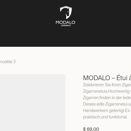
ÎTES À MONTRES
COFFRES-FORTS
BOÎTES À BIJOUX
ST
 modèle 3
MODALO – Étui à
Zelebrieren Sie Ihren Zig
Zigarrenetuis.Hochwertig 
Zigarren finden in der lede
Dieses edle Zigarrenetui 
Handwerkern gefertigt.Es i
praktisch und funktional.
$
69,00