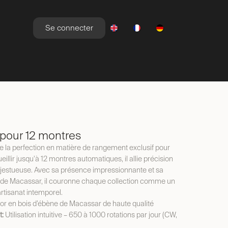
Se connecter
YLE DE VIE
NEWSROOM
OFFRES
pour 12 montres
 la perfection en matière de rangement exclusif pour
llir jusqu'à 12 montres automatiques, il allie précision
jestueuse. Avec sa présence impressionnante et sa
e de Macassar, il couronne chaque collection comme un
rtisanat intemporel.
r en bois d’ébène de Macassar de haute qualité
t:
Utilisation intuitive – 650 à 1000 rotations par jour (CW,