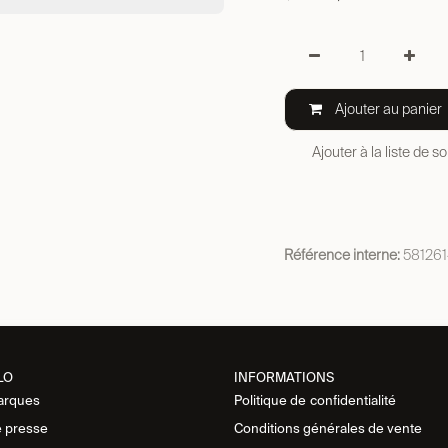
Ajouter au panier
Ajouter à la liste de s
Référence interne:
58126
LO
INFORMATIONS
arques
Politique de
confidentialité
 presse
Conditions générales de vente