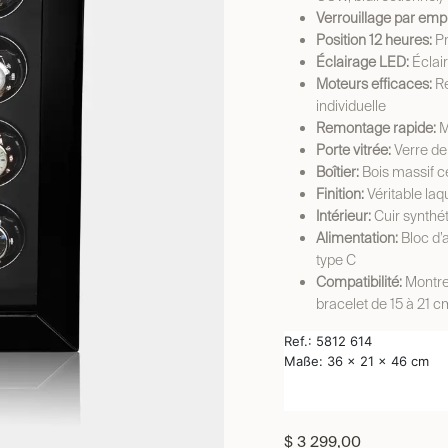
Verrouillage par empr
Position 12 heures:
Pr
Éclairage LED:
Éclair
Moteurs efficaces:
Re
individuelle
Remontage rapide:
M
Porte vitrée:
Verre de
Boîtier:
Bois massif ce
Finition:
Véritable laq
Intérieur:
Cuir synthéti
Alimentation:
Bloc d’a
type C
Compatibilité:
Montre
bracelet de 15 à 21 c
Ref.: 5812 614
Maße: 36 x 21 x 46 cm
$
3 299,00