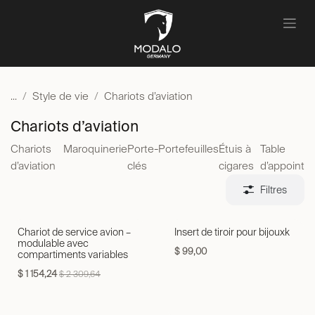
Se rendre au contenu
...
Style de vie
Chariots d’aviation
Chariots d’aviation
Chariots
Maroquinerie
Porte-
Portefeuilles
Étuis à
Table
d’aviation
clés
cigares
d’appoint
Filtres
Chariot de service avion –
Insert de tiroir pour bijouxk
modulable avec
$
99,00
compartiments variables
$
1 154,24
$
2 309,64