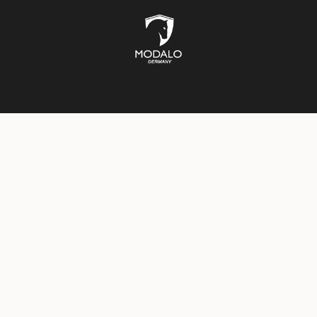
ÎTES À MONTRES
COFFRES-FORTS
BOÎTES À BIJOUX
ST