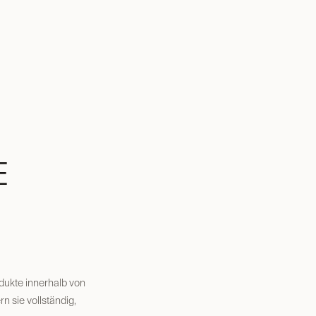
E
dukte innerhalb von
n sie vollständig,