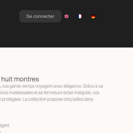
Se connecter
YLE DE VIE
NEWSROOM
OFFRES
r huit montres
IA, vos garde-temps voyagent avec élégance. Grâce à sa
qûres matelassées et sa fermeture éclair intégrale, vos
protégées. La collection propose cinq tailles dans
égant
s