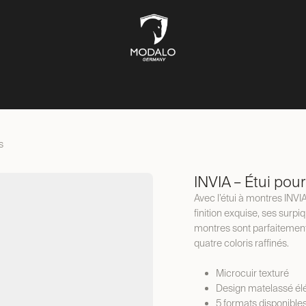
ÎTES À MONTRES
COFFRES-FORTS
BOÎTES À BIJOUX
ST
s
INVIA – Étui pou
Avec l’étui à montres INV
finition exquise, ses surpi
montres sont parfaitement 
quatre coloris raffinés.
Microcuir texturé
Design matelassé él
5 formats disponible