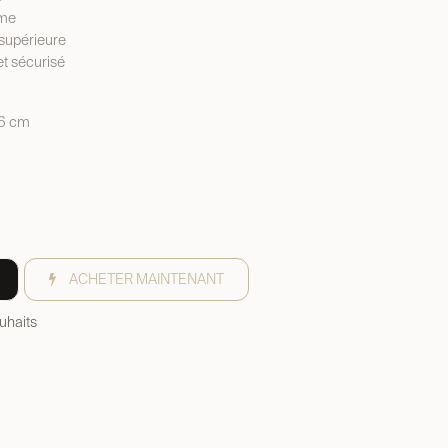
mme
 supérieure
t sécurisé
 6 cm
ACHETER MAINTENANT
ouhaits