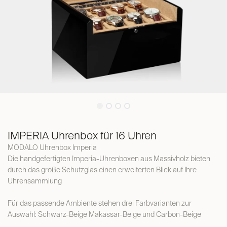
IMPERIA Uhrenbox für 16 Uhren
MODALO Uhrenbox Imperia
Die handgefertigten Imperia-Uhrenboxen aus Massivholz bieten
durch das große Schutzglas einen erweiterten Blick auf Ihre
Uhrensammlung
Für das passende Ambiente stehen drei Farbvarianten zur
Auswahl: Schwarz-Beige Makassar-Beige und Carbon-Beige