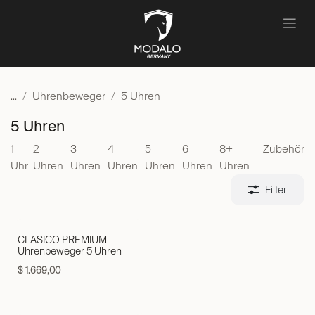
Zum Inhalt springen
...
Uhrenbeweger
5 Uhren
5 Uhren
1
2
3
4
5
6
8+
Zubehör
Uhr
Uhren
Uhren
Uhren
Uhren
Uhren
Uhren
Filter
CLASICO PREMIUM
Uhrenbeweger 5 Uhren
$
1.669,00