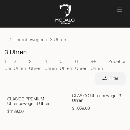
Zum Inhalt springen
...
Uhrenbeweger
3 Uhren
3 Uhren
1
2
3
4
5
6
8+
Zubehör
Uhr
Uhren
Uhren
Uhren
Uhren
Uhren
Uhren
Filter
CLASICO Uhrenbeweger 3
CLASICO PREMIUM
Uhren
Uhrenbeweger 3 Uhren
$
1.059,00
$
1.189,00