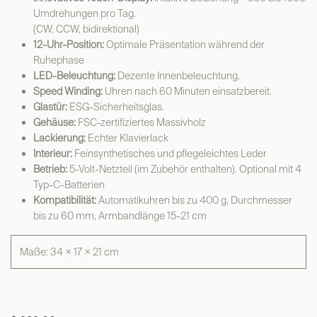
Umdrehungen pro Tag.
(CW, CCW, bidirektional)
12-Uhr-Position:
Optimale Präsentation während der
Ruhephase
LED-Beleuchtung:
Dezente Innenbeleuchtung.
Speed Winding:
Uhren nach 60 Minuten einsatzbereit.
Glastür:
ESG-Sicherheitsglas.
Gehäuse:
FSC-zertifiziertes Massivholz
Lackierung:
Echter Klavierlack
Interieur:
Feinsynthetisches und pflegeleichtes Leder
Betrieb:
5-Volt-Netzteil (im Zubehör enthalten). Optional mit 4
Typ-C-Batterien
Kompatibilität:
Automatikuhren bis zu 400 g, Durchmesser
bis zu 60 mm, Armbandlänge 15-21 cm
Maße: 34 × 17 × 21 cm