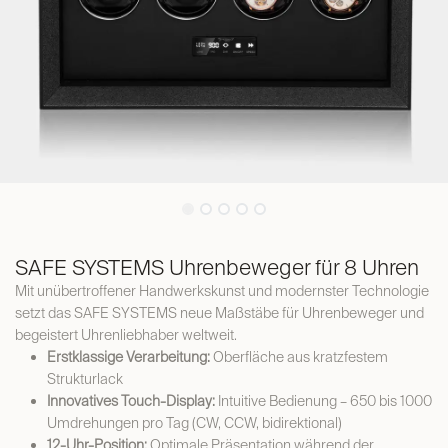
SAFE SYSTEMS Uhrenbeweger für 8 Uhren
Mit unübertroffener Handwerkskunst und modernster Technologie
setzt das SAFE SYSTEMS neue Maßstäbe für Uhrenbeweger und
begeistert Uhrenliebhaber weltweit.
Erstklassige Verarbeitung:
Oberfläche aus kratzfestem
Strukturlack
Innovatives Touch-Display:
Intuitive Bedienung – 650 bis 1000
Umdrehungen pro Tag (CW, CCW, bidirektional)
12-Uhr-Position:
Optimale Präsentation während der