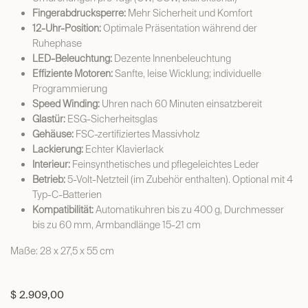
Fingerabdrucksperre:
Mehr Sicherheit und Komfort
12-Uhr-Position:
Optimale Präsentation während der
Ruhephase
LED-Beleuchtung:
Dezente Innenbeleuchtung
Effiziente Motoren:
Sanfte, leise Wicklung; individuelle
Programmierung
Speed Winding:
Uhren nach 60 Minuten einsatzbereit
Glastür:
ESG-Sicherheitsglas
Gehäuse:
FSC-zertifiziertes Massivholz
Lackierung:
Echter Klavierlack
Interieur:
Feinsynthetisches und pflegeleichtes Leder
Betrieb:
5-Volt-Netzteil (im Zubehör enthalten). Optional mit 4
Typ-C-Batterien
Kompatibilität:
Automatikuhren bis zu 400 g, Durchmesser
bis zu 60 mm, Armbandlänge 15-21 cm
Maße: 28 x 27,5 x 55 cm
$
2.909,00