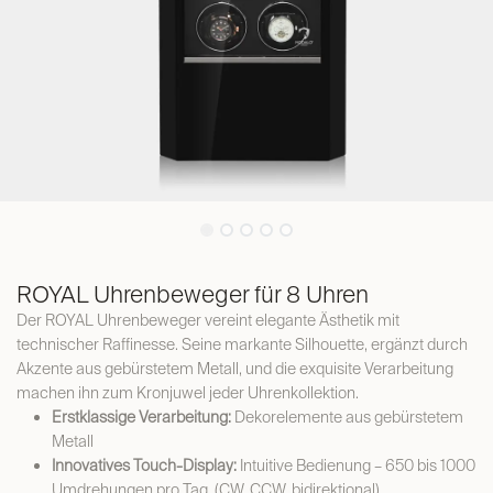
ROYAL Uhrenbeweger für 8 Uhren
Der ROYAL Uhrenbeweger vereint elegante Ästhetik mit
technischer Raffinesse. Seine markante Silhouette, ergänzt durch
Akzente aus gebürstetem Metall, und die exquisite Verarbeitung
machen ihn zum Kronjuwel jeder Uhrenkollektion.
Erstklassige Verarbeitung:
Dekorelemente aus gebürstetem
Metall
Innovatives Touch-Display:
Intuitive Bedienung – 650 bis 1000
Umdrehungen pro Tag. (CW, CCW, bidirektional)