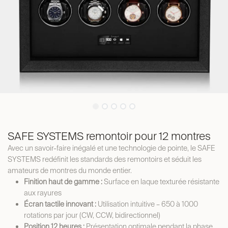
SAFE SYSTEMS remontoir pour 12 montres
Avec un savoir-faire inégalé et une technologie de pointe, le SAFE
SYSTEMS redéfinit les standards des remontoirs et séduit les
amateurs de montres du monde entier.
Finition haut de gamme :
Surface en laque texturée résistante
aux rayures
Écran tactile innovant :
Utilisation intuitive – 650 à 1000
rotations par jour (CW, CCW, bidirectionnel)
Position 12 heures :
Présentation optimale pendant la phase