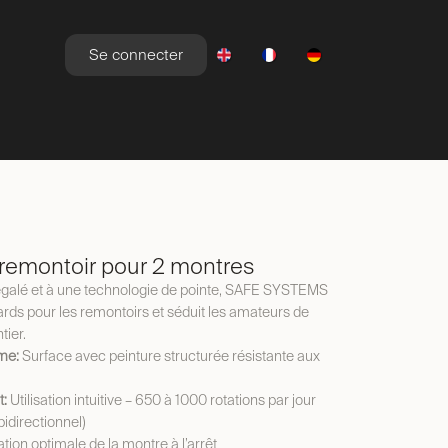
Se connecter
YLE DE VIE
NEWSROOM
OFFRES
emontoir pour 2 montres
négalé et à une technologie de pointe, SAFE SYSTEMS
rds pour les remontoirs et séduit les amateurs de
ier.
me:
Surface avec peinture structurée résistante aux
t:
Utilisation intuitive – 650 à 1000 rotations par jour
bidirectionnel)
tion optimale de la montre à l’arrêt