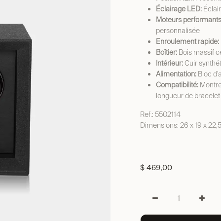
Éclairage LED:
Éclair
Moteurs performants
personnalisée
Enroulement rapide:
Boîtier:
Bois massif ce
Intérieur:
Cuir synthét
Alimentation:
Bloc d’a
Compatibilité:
Montre
longueur de bracelet
Ref.: 5502114
Dimensions: 26 x 19 x 22,
$
469,00