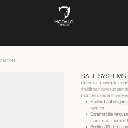
ÎTES À MONTRES
COFFRES-FORTS
BOÎTES À BIJOUX
ST
 montres
SAFE SYSTEMS r
Grâce à un savoir-faire i
établit de nouveaux standa
montres dans le monde ent
Finition haut de gam
rayures
Écran tactile innovan
(horaire, antihoraire, 
Position 12h:
Présenta