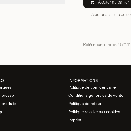
Ajouter au panier
Ajouter à la liste de s
Référence interne:
550211
LO
INFORMATIONS
arques
Politique de
confidentialité
 presse
Conditions générales de vente
s
produits
Politique de retour
p
Politique relative aux cookies
Imprint