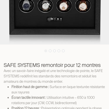
SAFE SYSTEMS remontoir pour 12 montres
Avec un savoir-faire inégalé et une technologie de pointe, le SAFE
SYSTEMS redéfinit les standards des remontoirs et séduit les
amateurs de montres du monde entier.
Finition haut de gamme :
Surface en laque texturée résistante
aux rayures
Écran tactile innovant :
Utilisation intuitive – 650 à 1000
rotations par jour (CW, CCW, bidirectionnel)
Position 12 heures :
Présentation optimale pendant la phase