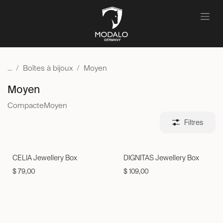
Se rendre au contenu
...
Boîtes à bijoux
Moyen
Moyen
Compacte
Moyen
Filtres
CELIA Jewellery Box
DIGNITAS Jewellery Box
$
79,00
$
109,00