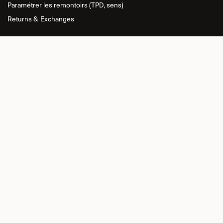
Paramétrer les remontoirs (TPD, sens)
Returns &
Exchanges
INFORMATIONS
Politique de
confidentialité
Conditions générales de vente
Politique de retour
Politique relative aux cookies
Imprint
CONNEXION
REVENDEUR