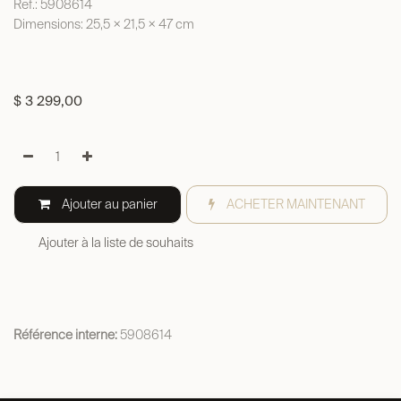
Ref.: 5908614
Dimensions: 25,5 × 21,5 × 47 cm
$
3 299,00
Ajouter au panier
ACHETER MAINTENANT
Ajouter à la liste de souhaits
Référence interne:
5908614