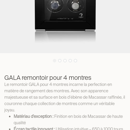
GALA remontoir pour 4 montres
Le remontoir GALA pour 4 montres incarne la perfection en
matière de rangement des montres. Avec son apparence
majestueuse et sa surface en bois d'ébène de Macassar raffinée, il
couronne chaque collection de montres comme un véritable
joyau.
Matériau d’exception :
Finition en bois de Macassar de haute
qualité
Écran tactile innovant :
Utilisation intuitive – 650 à 1000 tours