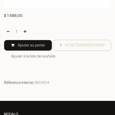
$
1 589,00
Ajouter au panier
ACHETER MAINTENANT
Ajouter à la liste de souhaits
Référence interne:
5804614
MODALO