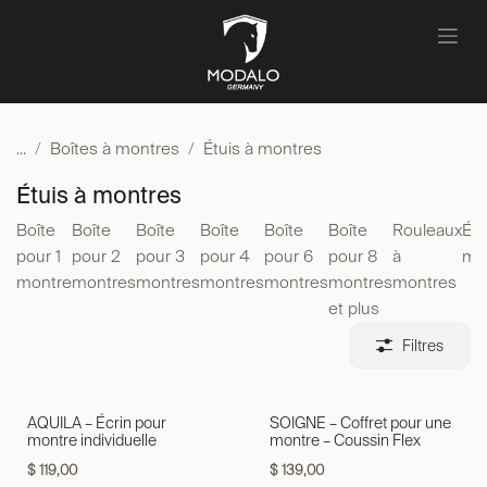
Se rendre au contenu
...
Boîtes à montres
Étuis à montres
Étuis à montres
Boîte
Boîte
Boîte
Boîte
Boîte
Boîte
Rouleaux
Étu
pour 1
pour 2
pour 3
pour 4
pour 6
pour 8
à
mo
montre
montres
montres
montres
montres
montres
montres
et plus
Filtres
AQUILA – Écrin pour
SOIGNE – Coffret pour une
montre individuelle
montre – Coussin Flex
$
119,00
$
139,00