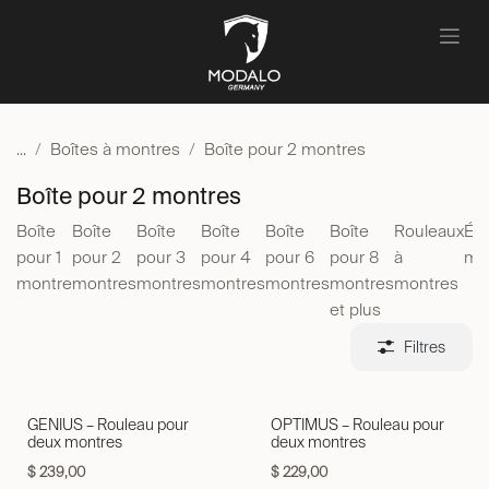
Se rendre au contenu
...
Boîtes à montres
Boîte pour 2 montres
Boîte pour 2 montres
Boîte
Boîte
Boîte
Boîte
Boîte
Boîte
Rouleaux
Étu
pour 1
pour 2
pour 3
pour 4
pour 6
pour 8
à
mo
montre
montres
montres
montres
montres
montres
montres
et plus
Filtres
GENIUS – Rouleau pour
OPTIMUS – Rouleau pour
deux montres
deux montres
$
239,00
$
229,00