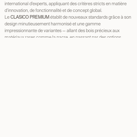
international d’experts, appliquant des critères stricts en matière
d’innovation, de fonctionnalité et de concept global.
Le
CLASICO PREMIUM
établit de nouveaux standards grâce à son
design minutieusement harmonisé et une gamme
impressionnante de variantes — allant des bois précieux aux
matériaux rares comme la nacre, en passant par des options
contemporaines telles que le carbone.
in
Presse