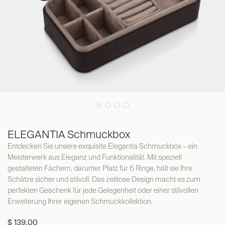
ELEGANTIA Schmuckbox
Entdecken Sie unsere exquisite Elegantia Schmuckbox – ein
Meisterwerk aus Eleganz und Funktionalität. Mit speziell
gestalteten Fächern, darunter Platz für 6 Ringe, hält sie Ihre
Schätze sicher und stilvoll. Das zeitlose Design macht es zum
perfekten Geschenk für jede Gelegenheit oder einer stilvollen
Erweiterung Ihrer eigenen Schmuckkollektion.
$
139,00