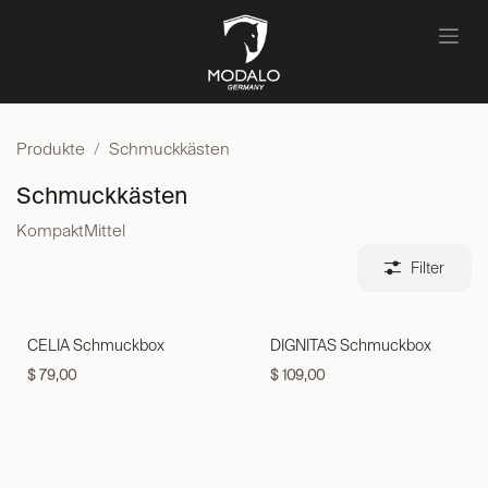
Zum Inhalt springen
Produkte
Schmuckkästen
Schmuckkästen
Kompakt
Mittel
Filter
CELIA Schmuckbox
DIGNITAS Schmuckbox
$
79,00
$
109,00